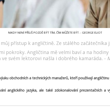
NIKDY NENÍ PŘÍLIŠ POZDĚ BÝT TÍM, ČÍM MŮŽETE BÝT. - GEORGE ELIOT
ůj přístup k angličtině. Ze stálého začátečníka j
mi pokroky. Angličtina mě velmi baví a na hodiny
m ve svém lektorovi našla i dobrého kamaráda. -
M
a výuku obchodních a technických manažerů, kteří používají angličtinu
ní anglického jazyka, ale také zdokonalování prezentačních a 