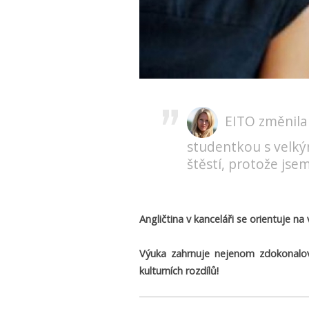
EITO změnila m
studentkou s velký
štěstí, protože jse
Angličtina v kanceláři se orientuje n
Výuka zahrnuje nejenom zdokonalová
kulturních rozdílů!