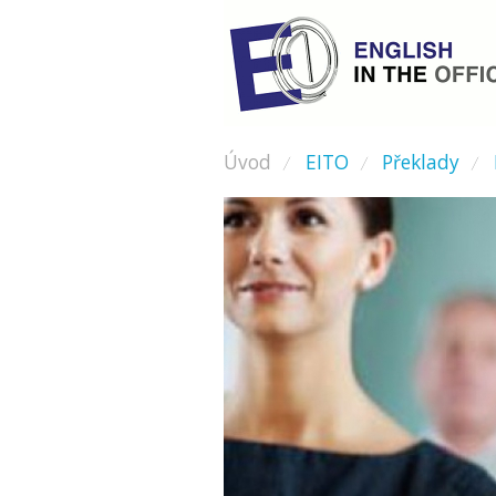
Úvod
EITO
Překlady